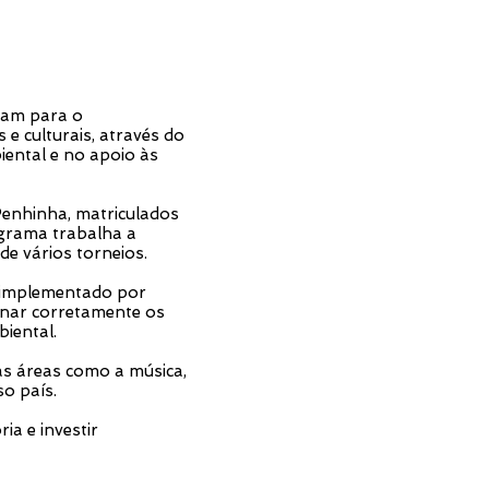
ram para o
e culturais, através do
iental e no apoio às
enhinha, matriculados
ograma trabalha a
de vários torneios.
e implementado por
onar corretamente os
iental.
as áreas como a música,
so país.
ia e investir