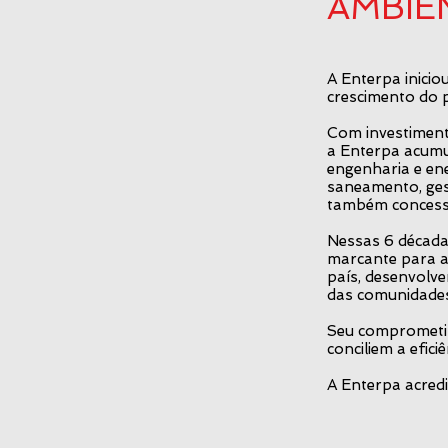
AMBIE
A Enterpa inicio
crescimento do p
Com investiment
a Enterpa acumu
engenharia e ene
saneamento, ges
também concessi
Nessas 6 década
marcante para a
país, desenvolve
das comunidades
Seu comprometim
conciliem a efic
A Enterpa acredi