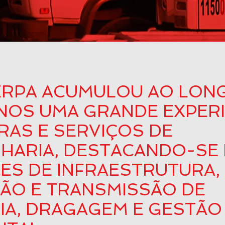
ERPA ACUMULOU AO LON
NOS UMA GRANDE EXPERI
RAS E SERVIÇOS DE
HARIA, DESTACANDO-SE
ES DE INFRAESTRUTURA,
ÃO E TRANSMISSÃO DE
IA, DRAGAGEM E GESTÃO