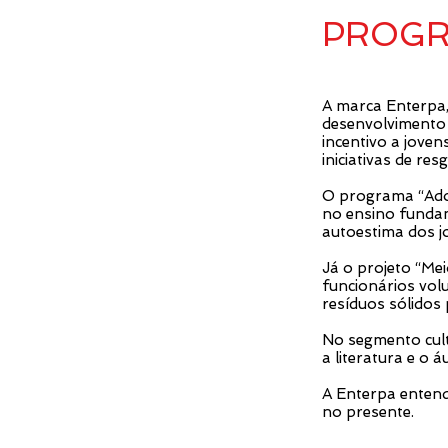
PROGR
A marca Enterpa,
desenvolvimento d
incentivo a jove
iniciativas de res
O programa “Adot
no ensino fundam
autoestima dos jo
Já o projeto “Me
funcionários vol
resíduos sólidos
No segmento cult
a literatura e o 
A Enterpa entend
no presente.