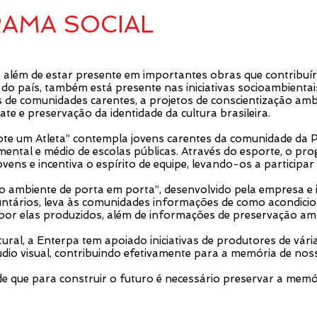
AMA SOCIAL
 além de estar presente em importantes obras que contribuí
o país, também está presente nas iniciativas socioambientais 
ns de comunidades carentes, a projetos de conscientização amb
gate e preservação da identidade da cultura brasileira.
e um Atleta” contempla jovens carentes da comunidade da P
ental e médio de escolas públicas. Através do esporte, o pr
vens e incentiva o espírito de equipe, levando-os a participar 
io ambiente de porta em porta”, desenvolvido pela empresa 
untários, leva às comunidades informações de como acondici
 por elas produzidos, além de informações de preservação amb
ural, a Enterpa tem apoiado iniciativas de produtores de vári
áudio visual, contribuindo efetivamente para a memória de nos
e que para construir o futuro é necessário preservar a memór