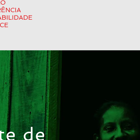
ÃO
ÊNCIA
BILIDADE
CE
te de